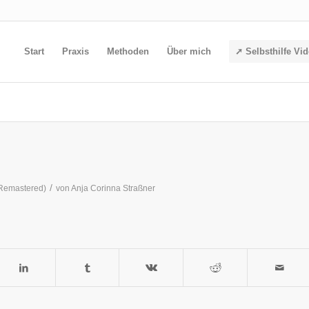
Start
Praxis
Methoden
Über mich
➚ Selbsthilfe Vi
/
(Remastered)
von
Anja Corinna Straßner