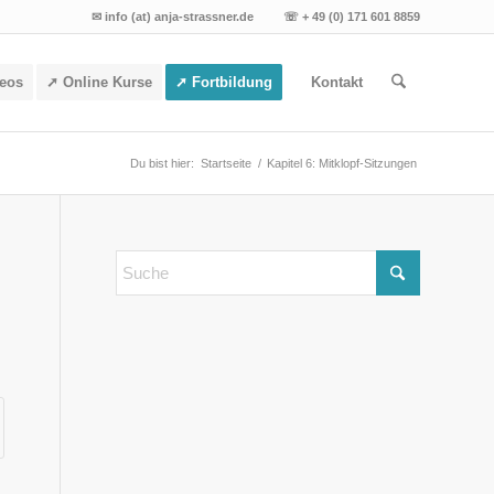
✉ info (at) anja-strassner.de ☏ + 49 (0) 171 601 8859
deos
➚ Online Kurse
➚ Fortbildung
Kontakt
Du bist hier:
Startseite
/
Kapitel 6: Mitklopf-Sitzungen