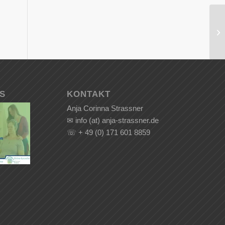
Ka
OS
KONTAKT
Anja Corinna Strassner
✉ info (at) anja-strassner.de
☏ + 49 (0) 171 601 8859