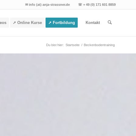
✉ info (at) anja-strassner.de ☏ + 49 (0) 171 601 8859
deos
➚ Online Kurse
➚ Fortbildung
Kontakt
Du bist hier:
Startseite
/
Beckenbodentraining